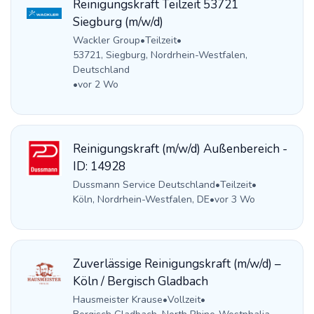
Reinigungskraft Teilzeit 53721
Siegburg (m/w/d)
Wackler Group
•
Teilzeit
•
53721, Siegburg, Nordrhein-Westfalen,
Deutschland
•
vor 2 Wo
Reinigungskraft (m/w/d) Außenbereich -
ID: 14928
Dussmann Service Deutschland
•
Teilzeit
•
Köln, Nordrhein-Westfalen, DE
•
vor 3 Wo
Zuverlässige Reinigungskraft (m/w/d) –
Köln / Bergisch Gladbach
Hausmeister Krause
•
Vollzeit
•