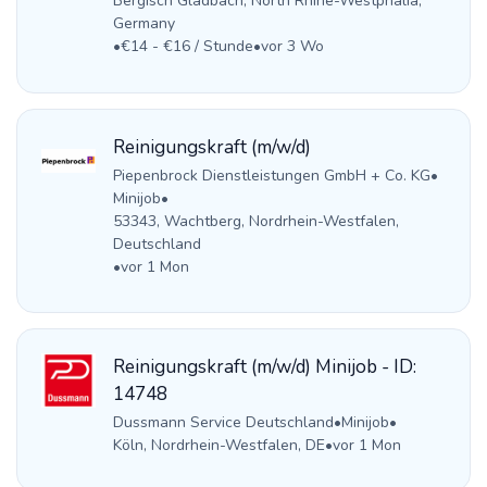
Bergisch Gladbach, North Rhine-Westphalia,
Germany
•
€14 - €16 / Stunde
•
vor 3 Wo
Reinigungskraft (m/w/d)
Piepenbrock Dienstleistungen GmbH + Co. KG
•
Minijob
•
53343, Wachtberg, Nordrhein-Westfalen,
Deutschland
•
vor 1 Mon
Reinigungskraft (m/w/d) Minijob - ID:
14748
Dussmann Service Deutschland
•
Minijob
•
Köln, Nordrhein-Westfalen, DE
•
vor 1 Mon