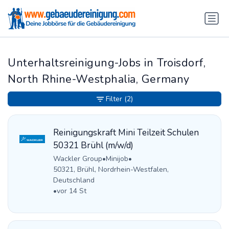
Unterhaltsreinigung-Jobs in Troisdorf,
North Rhine-Westphalia, Germany
Filter
(2)
Reinigungskraft Mini Teilzeit Schulen
50321 Brühl (m/w/d)
Wackler Group
•
Minijob
•
50321, Brühl, Nordrhein-Westfalen,
Deutschland
•
vor 14 St