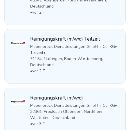
48341, Altenberge, Nordrhein-Westfalen,
Deutschland
•
vor 2 T
Reinigungskraft (m/w/d) Teilzeit
Piepenbrock Dienstleistungen GmbH + Co. KG
•
Teilzeit
•
71154, Nufringen, Baden-Württemberg,
Deutschland
•
vor 2 T
Reinigungskraft (m/w/d)
Piepenbrock Dienstleistungen GmbH + Co. KG
•
32361, Preußisch Oldendorf, Nordrhein-
Westfalen, Deutschland
•
vor 3 T