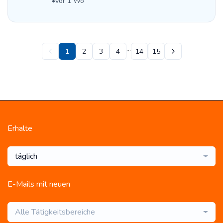
•
vor 1 Wo
...
1
2
3
4
14
15
Erhalte
täglich
E-Mails mit neuen
Alle Tätigkeitsbereiche