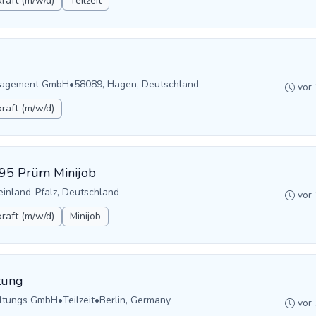
raft (m/w/d)
Teilzeit
anagement GmbH
•
58089, Hagen, Deutschland
vor
raft (m/w/d)
595 Prüm Minijob
einland-Pfalz, Deutschland
vor
raft (m/w/d)
Minijob
tung
altungs GmbH
•
Teilzeit
•
Berlin, Germany
vor