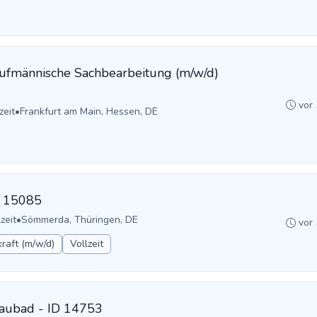
Kaufmännische Sachbearbeitung (m/w/d)
vor
zeit
•
Frankfurt am Main, Hessen, DE
D: 15085
zeit
•
Sömmerda, Thüringen, DE
vor
raft (m/w/d)
Vollzeit
naubad - ID 14753