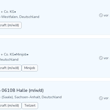
 + Co. KG
•
vor
-Westfalen, Deutschland
raft (m/w/d)
 + Co. KG
•
Minijob
•
vor
Deutschland
raft (m/w/d)
Minijob
ro 06108 Halle (m/w/d)
e (Saale), Sachsen-Anhalt, Deutschland
vor
raft (m/w/d)
Teilzeit