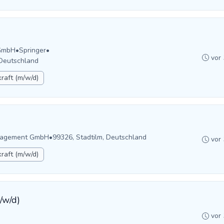
GmbH
•
Springer
•
vor
Deutschland
raft (m/w/d)
anagement GmbH
•
99326, Stadtilm, Deutschland
vor
raft (m/w/d)
/w/d)
vor