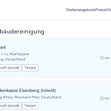
Stellenangebote
Preise
F
Gebäudereinigung
eit
 + Co. KG
•
Teilzeit
•
vor
rg, Deutschland
raft (m/w/d)
Teilzeit
nkenkasse Eisenberg (m/w/d)
g (Pfalz), Rheinland-Pfalz, Deutschland
vor
raft (m/w/d)
Teilzeit