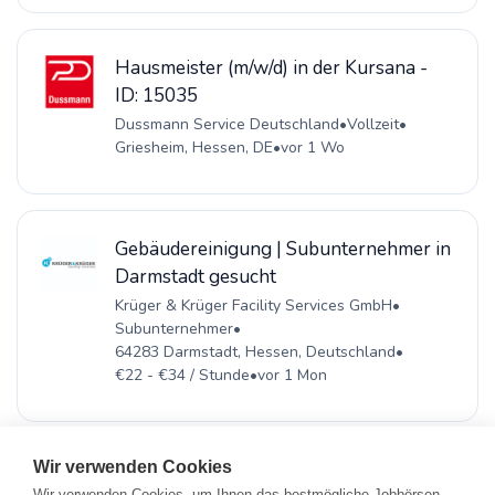
Hausmeister (m/w/d) in der Kursana -
ID: 15035
Dussmann Service Deutschland
•
Vollzeit
•
Griesheim, Hessen, DE
•
vor 1 Wo
Gebäudereinigung | Subunternehmer in
Darmstadt gesucht
Krüger & Krüger Facility Services GmbH
•
Subunternehmer
•
64283 Darmstadt, Hessen, Deutschland
•
€22 - €34 / Stunde
•
vor 1 Mon
Wir verwenden Cookies
Wir verwenden Cookies, um Ihnen das bestmögliche Jobbörsen-