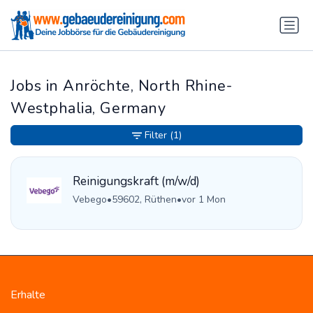
Jobs in Anröchte, North Rhine-
Westphalia, Germany
Filter
(1)
Reinigungskraft (m/w/d)
Vebego
•
59602, Rüthen
•
vor 1 Mon
Erhalte