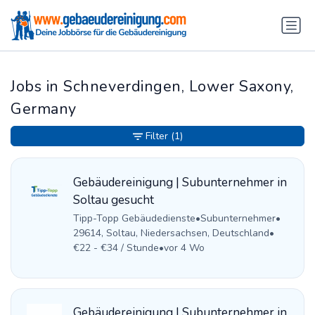
Jobs in Schneverdingen, Lower Saxony,
Germany
Filter
(1)
Gebäudereinigung | Subunternehmer in
Soltau gesucht
Tipp-Topp Gebäudedienste
•
Subunternehmer
•
29614, Soltau, Niedersachsen, Deutschland
•
€22 - €34 / Stunde
•
vor 4 Wo
Gebäudereinigung | Subunternehmer in