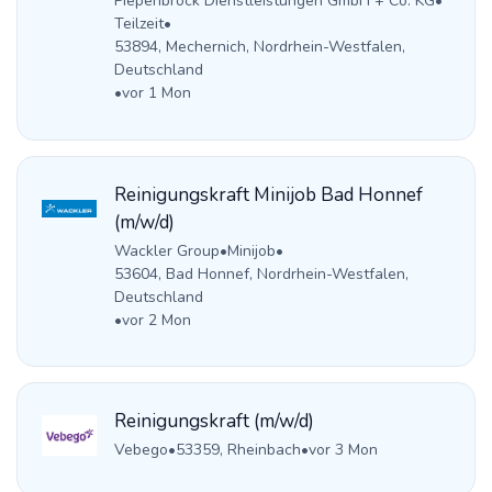
Piepenbrock Dienstleistungen GmbH + Co. KG
•
Teilzeit
•
53894, Mechernich, Nordrhein-Westfalen,
Deutschland
•
vor 1 Mon
Reinigungskraft Minijob Bad Honnef
(m/w/d)
Wackler Group
•
Minijob
•
53604, Bad Honnef, Nordrhein-Westfalen,
Deutschland
•
vor 2 Mon
Reinigungskraft (m/w/d)
Vebego
•
53359, Rheinbach
•
vor 3 Mon