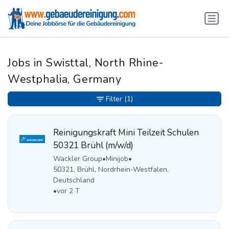
Jobs in Swisttal, North Rhine-
Westphalia, Germany
Filter
(1)
Reinigungskraft Mini Teilzeit Schulen
50321 Brühl (m/w/d)
Wackler Group
•
Minijob
•
50321, Brühl, Nordrhein-Westfalen,
Deutschland
•
vor 2 T