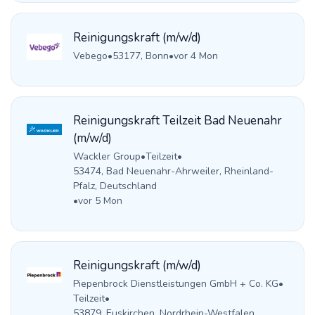
Reinigungskraft (m/w/d)
Vebego
•
53177, Bonn
•
vor 4 Mon
Reinigungskraft Teilzeit Bad Neuenahr
(m/w/d)
Wackler Group
•
Teilzeit
•
53474, Bad Neuenahr-Ahrweiler, Rheinland-
Pfalz, Deutschland
•
vor 5 Mon
Reinigungskraft (m/w/d)
Piepenbrock Dienstleistungen GmbH + Co. KG
•
Teilzeit
•
53879, Euskirchen, Nordrhein-Westfalen,